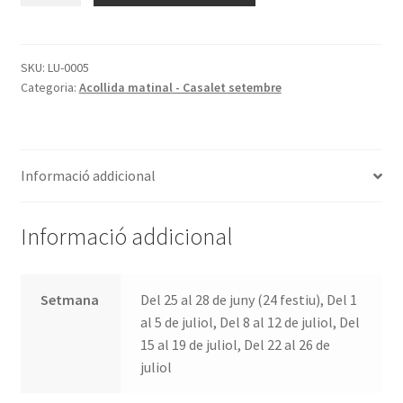
Acollida
Casalet
matinal
SKU:
LU-0005
Categoria:
Acollida matinal - Casalet setembre
setmanal
Informació addicional
Informació addicional
Setmana
Del 25 al 28 de juny (24 festiu), Del 1
al 5 de juliol, Del 8 al 12 de juliol, Del
15 al 19 de juliol, Del 22 al 26 de
juliol