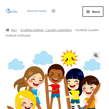
Salta
Vés
Menú
a
al
navegació
contingut
Inicio
Inici
Acollida matinal - Casalet setembre
Acollida Casalet
matinal setmanal
Mi cuenta
🔍