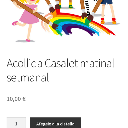
Acollida Casalet matinal
setmanal
10,00
€
quantitat
Afegeix a la cistella
de