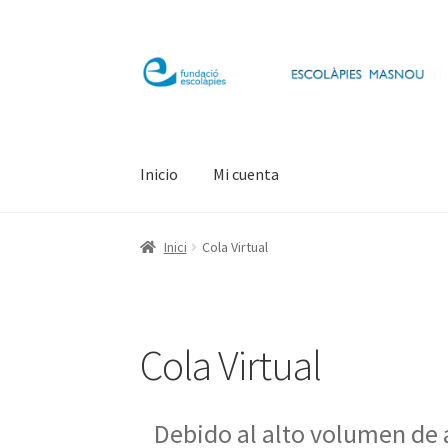
Salta
Vés
a
al
navegació
contingut
Inicio
Mi cuenta
Inici
Cola Virtual
Cola Virtual
Debido al alto volumen de a