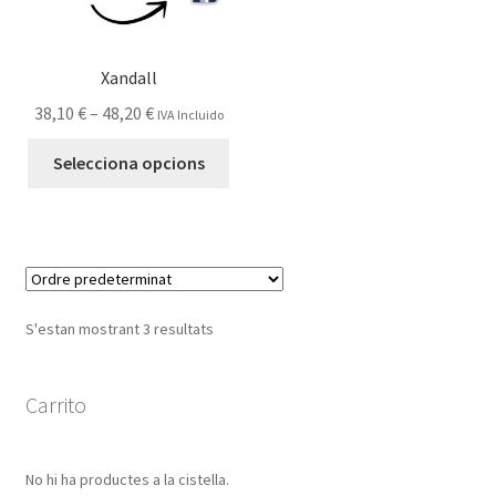
la
la
pàgina
pàg
del
del
Xandall
producte
prod
Interval
38,10
€
–
48,20
€
IVA Incluido
de
Aquest
Selecciona opcions
preus:
producte
38,10 €
té
a
diverses
48,20 €
variants.
Les
opcions
S'estan mostrant 3 resultats
es
poden
triar
Carrito
a
la
No hi ha productes a la cistella.
pàgina