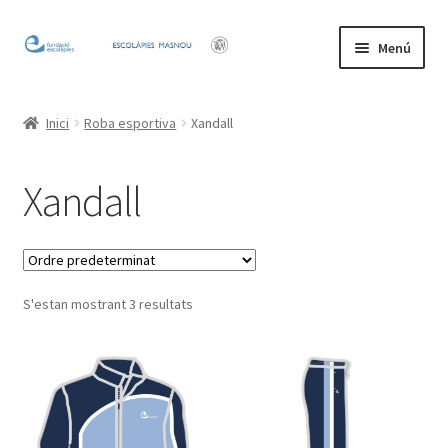
Salta
Vés
Menú
a
al
navegació
contingut
Inicio
Inici
Roba esportiva
Xandall
Mi cuenta
Xandall
S'estan mostrant 3 resultats