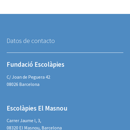
del
producte
Datos de contacto
Fundació Escolàpies
C/ Joan de Peguera 42
08026 Barcelona
Escolàpies El Masnou
Carrer Jaume I, 3,
08320 El Masnou, Barcelona